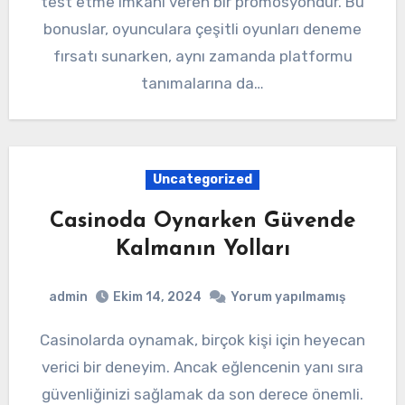
test etme imkanı veren bir promosyondur. Bu
bonuslar, oyunculara çeşitli oyunları deneme
fırsatı sunarken, aynı zamanda platformu
tanımalarına da…
Uncategorized
Casinoda Oynarken Güvende
Kalmanın Yolları
admin
Ekim 14, 2024
Yorum yapılmamış
Casinolarda oynamak, birçok kişi için heyecan
verici bir deneyim. Ancak eğlencenin yanı sıra
güvenliğinizi sağlamak da son derece önemli.