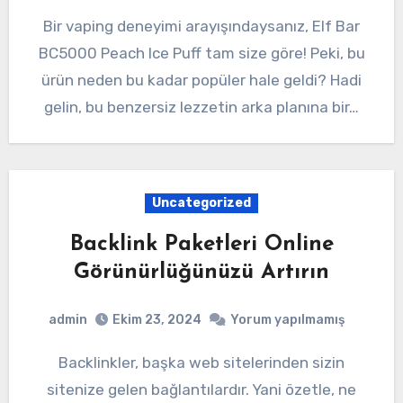
Bir vaping deneyimi arayışındaysanız, Elf Bar
BC5000 Peach Ice Puff tam size göre! Peki, bu
ürün neden bu kadar popüler hale geldi? Hadi
gelin, bu benzersiz lezzetin arka planına bir…
Uncategorized
Backlink Paketleri Online
Görünürlüğünüzü Artırın
admin
Ekim 23, 2024
Yorum yapılmamış
Backlinkler, başka web sitelerinden sizin
sitenize gelen bağlantılardır. Yani özetle, ne