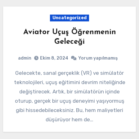
Uncategorized
Aviator Uçuş Öğrenmenin
Geleceği
admin
Ekim 8, 2024
Yorum yapılmamış
Gelecekte, sanal gerçeklik (VR) ve simülatör
teknolojileri, uçuş eğitimini devrim niteliğinde
değiştirecek. Artık, bir simülatörün içinde
oturup, gerçek bir uçuş deneyimi yaşıyormuş
gibi hissedebileceksiniz. Bu, hem maliyetleri
düşürüyor hem de…