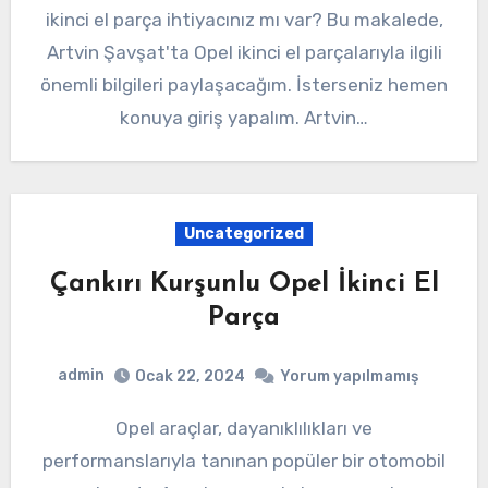
ikinci el parça ihtiyacınız mı var? Bu makalede,
Artvin Şavşat'ta Opel ikinci el parçalarıyla ilgili
önemli bilgileri paylaşacağım. İsterseniz hemen
konuya giriş yapalım. Artvin…
Uncategorized
Çankırı Kurşunlu Opel İkinci El
Parça
admin
Ocak 22, 2024
Yorum yapılmamış
Opel araçlar, dayanıklılıkları ve
performanslarıyla tanınan popüler bir otomobil