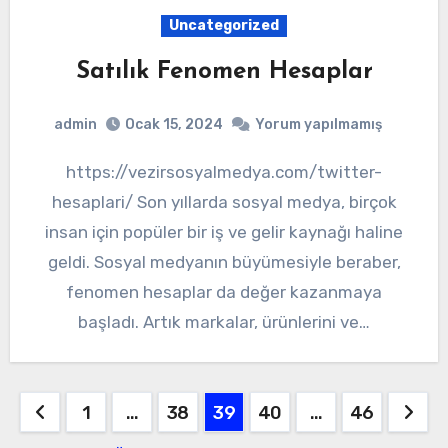
Uncategorized
Satılık Fenomen Hesaplar
admin
Ocak 15, 2024
Yorum yapılmamış
https://vezirsosyalmedya.com/twitter-
hesaplari/ Son yıllarda sosyal medya, birçok
insan için popüler bir iş ve gelir kaynağı haline
geldi. Sosyal medyanın büyümesiyle beraber,
fenomen hesaplar da değer kazanmaya
başladı. Artık markalar, ürünlerini ve…
Yazı
1
…
38
39
40
…
46