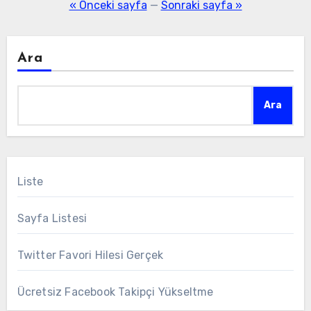
sayfalaması
« Önceki sayfa
—
Sonraki sayfa »
Ara
Ara
Liste
Sayfa Listesi
Twitter Favori Hilesi Gerçek
Ücretsiz Facebook Takipçi Yükseltme