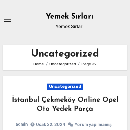
Skip
to
Yemek Sırları
content
Yemek Sırları
Uncategorized
Home
Uncategorized
Page 39
Uncategorized
İstanbul Çekmeköy Online Opel
Oto Yedek Parça
admin
Ocak 22, 2024
Yorum yapılmamış