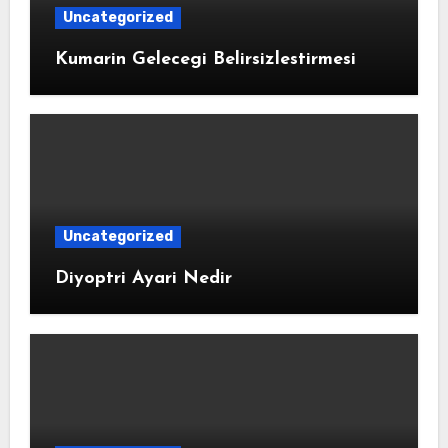
Uncategorized
Kumarin Gelecegi Belirsizlestirmesi
Uncategorized
Diyoptri Ayari Nedir