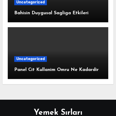
Uncategorized
Bahisin Duygusal Sagliga Etkileri
Uncategorized
Panel Cit Kullanim Omru Ne Kadardir
Yemek Sırları