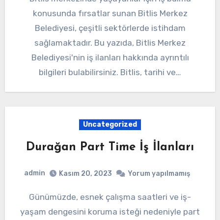
konusunda fırsatlar sunan Bitlis Merkez
Belediyesi, çeşitli sektörlerde istihdam
sağlamaktadır. Bu yazıda, Bitlis Merkez
Belediyesi'nin iş ilanları hakkında ayrıntılı
bilgileri bulabilirsiniz. Bitlis, tarihi ve…
Uncategorized
Durağan Part Time İş İlanları
admin
Kasım 20, 2023
Yorum yapılmamış
Günümüzde, esnek çalışma saatleri ve iş-
yaşam dengesini koruma isteği nedeniyle part