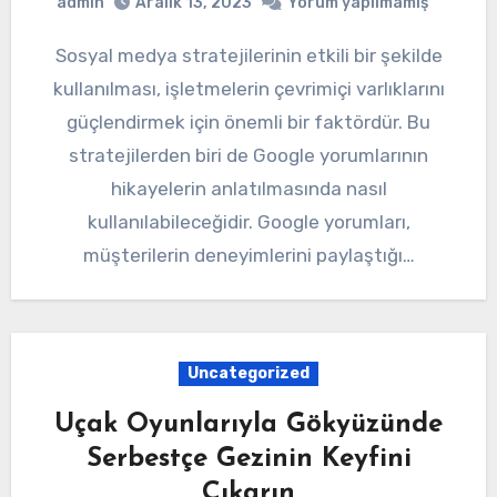
admin
Aralık 13, 2023
Yorum yapılmamış
Sosyal medya stratejilerinin etkili bir şekilde
kullanılması, işletmelerin çevrimiçi varlıklarını
güçlendirmek için önemli bir faktördür. Bu
stratejilerden biri de Google yorumlarının
hikayelerin anlatılmasında nasıl
kullanılabileceğidir. Google yorumları,
müşterilerin deneyimlerini paylaştığı…
Uncategorized
Uçak Oyunlarıyla Gökyüzünde
Serbestçe Gezinin Keyfini
Çıkarın