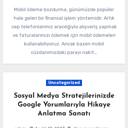
Mobil ödeme bozdurma, günümüzde popüler
hale gelen bir finansal işlem yöntemidir. Artık
cep telefonlarımız aracılığıyla alışveriş yapmak
ve faturalarımızı ödemek için mobil ödemeleri
kullanabiliyoruz. Ancak bazen mobil
cüzdanımızdaki parayı nakit…
Uncategorized
Sosyal Medya Stratejilerinizde
Google Yorumlarıyla Hikaye
Anlatma Sanatı