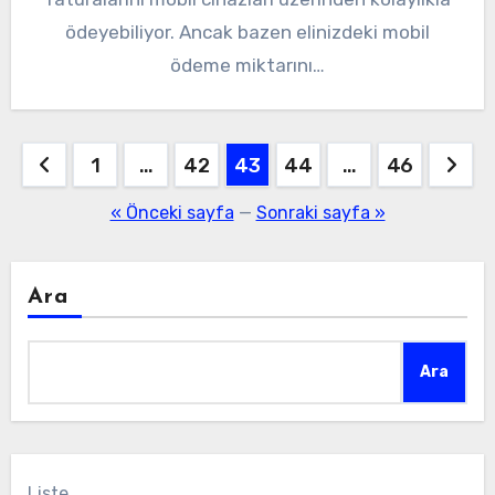
ödeyebiliyor. Ancak bazen elinizdeki mobil
ödeme miktarını…
Yazı
1
…
42
43
44
…
46
sayfalaması
« Önceki sayfa
—
Sonraki sayfa »
Ara
Ara
Liste