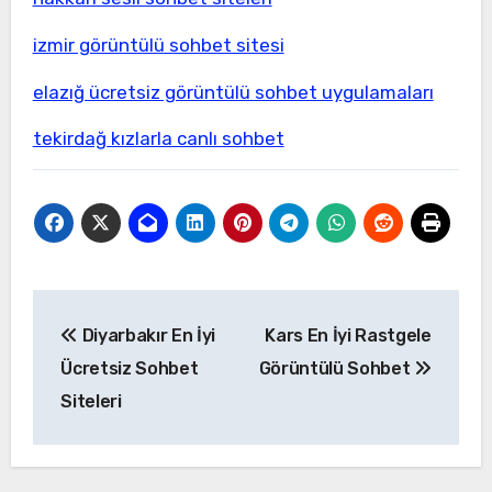
izmir görüntülü sohbet sitesi
elazığ ücretsiz görüntülü sohbet uygulamaları
tekirdağ kızlarla canlı sohbet
Yazı
Diyarbakır En İyi
Kars En İyi Rastgele
gezinmesi
Ücretsiz Sohbet
Görüntülü Sohbet
Siteleri