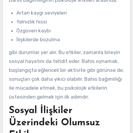
Artan kaygı seviyeleri
Yalnızlık hissi
Özgüven kaybı
İlişkilerde bozulma
gibi durumlar yer alır. Bu etkiler, zamanla bireyin
sosyal hayatını da tehdit eder. Bahis oynamak,
başlangıçta eğlenceli bir aktivite gibi görünse de,
sonuçları çok daha yıkıcı olabilir. Bahis bağımlılığı
ile mücadele etmek, bu psikolojik etkilerin
üstesinden gelmek için ilk adımdır.
Sosyal İlişkiler
Üzerindeki Olumsuz