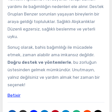
yardımı ile bağımlılığın nedenleri ele alınır. Destek
Grupları Benzer sorunları yaşayan bireylerin bir
araya geldiği topluluklar. Sağlıklı Alışkanlıklar
Düzenli egzersiz, sağlıklı beslenme ve yeterli
uyku.
Sonuç olarak, bahis bağımlılığı ile mücadele
etmek, zaman alabilir ama imkansız değildir.
Doğru destek ve yöntemlerle
, bu zorluğun
üstesinden gelmek mümkündür. Unutmayın,
yalnız değilsiniz ve yardım almak her zaman bir
seçenek!
Betixir