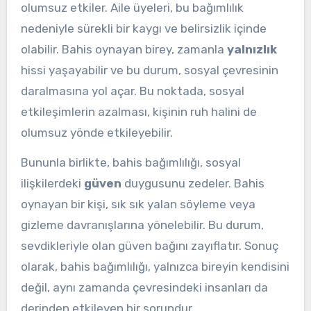
olumsuz etkiler. Aile üyeleri, bu bağımlılık
nedeniyle sürekli bir kaygı ve belirsizlik içinde
olabilir. Bahis oynayan birey, zamanla
yalnızlık
hissi yaşayabilir ve bu durum, sosyal çevresinin
daralmasına yol açar. Bu noktada, sosyal
etkileşimlerin azalması, kişinin ruh halini de
olumsuz yönde etkileyebilir.
Bununla birlikte, bahis bağımlılığı, sosyal
ilişkilerdeki
güven
duygusunu zedeler. Bahis
oynayan bir kişi, sık sık yalan söyleme veya
gizleme davranışlarına yönelebilir. Bu durum,
sevdikleriyle olan güven bağını zayıflatır. Sonuç
olarak, bahis bağımlılığı, yalnızca bireyin kendisini
değil, aynı zamanda çevresindeki insanları da
derinden etkileyen bir sorundur.