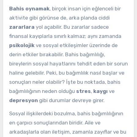
Bahis oynamak
, birçok insan için eğlenceli bir
aktivite gibi görünse de, arka planda ciddi
zararlara
yol açabilir. Bu zararlar sadece
finansal kayıplarla sınırlı kalmaz; aynı zamanda
psikolojik
ve sosyal etkileşimler üzerinde de
derin etkiler bırakabilir. Bahis bağımlılığı,
bireylerin sosyal hayatlarını tehdit eden bir sorun
haline gelebilir. Peki, bu bağımlılık nasıl başlar ve
sonuçları neler olabilir? İşte bu noktada, bahis
bağımlılığının neden olduğu
stres
,
kaygı
ve
depresyon
gibi durumlar devreye girer.
Sosyal ilişkilerdeki bozulma, bahis bağımlılığının
en çarpıcı sonuçlarından biridir. Aile ve
arkadaşlarla olan iletişim, zamanla zayıflar ve bu