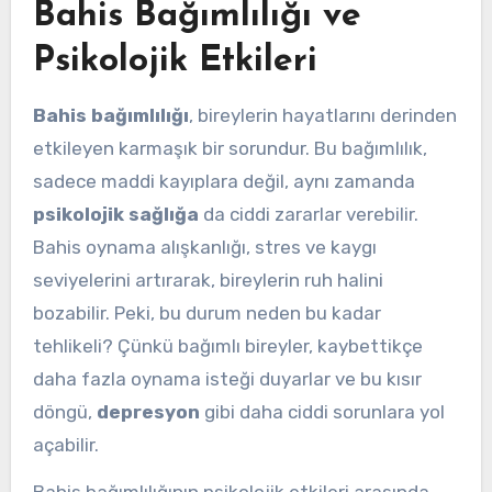
Bahis Bağımlılığı ve
Psikolojik Etkileri
Bahis bağımlılığı
, bireylerin hayatlarını derinden
etkileyen karmaşık bir sorundur. Bu bağımlılık,
sadece maddi kayıplara değil, aynı zamanda
psikolojik sağlığa
da ciddi zararlar verebilir.
Bahis oynama alışkanlığı, stres ve kaygı
seviyelerini artırarak, bireylerin ruh halini
bozabilir. Peki, bu durum neden bu kadar
tehlikeli? Çünkü bağımlı bireyler, kaybettikçe
daha fazla oynama isteği duyarlar ve bu kısır
döngü,
depresyon
gibi daha ciddi sorunlara yol
açabilir.
Bahis bağımlılığının psikolojik etkileri arasında,