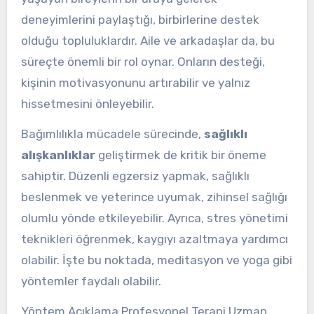
deneyimlerini paylaştığı, birbirlerine destek
olduğu topluluklardır. Aile ve arkadaşlar da, bu
süreçte önemli bir rol oynar. Onların desteği,
kişinin motivasyonunu artırabilir ve yalnız
hissetmesini önleyebilir.
Bağımlılıkla mücadele sürecinde,
sağlıklı
alışkanlıklar
geliştirmek de kritik bir öneme
sahiptir. Düzenli egzersiz yapmak, sağlıklı
beslenmek ve yeterince uyumak, zihinsel sağlığı
olumlu yönde etkileyebilir. Ayrıca, stres yönetimi
teknikleri öğrenmek, kaygıyı azaltmaya yardımcı
olabilir. İşte bu noktada, meditasyon ve yoga gibi
yöntemler faydalı olabilir.
Yöntem Açıklama Profesyonel Terapi Uzman