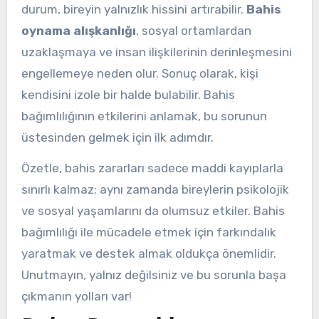
durum, bireyin yalnızlık hissini artırabilir.
Bahis
oynama alışkanlığı
, sosyal ortamlardan
uzaklaşmaya ve insan ilişkilerinin derinleşmesini
engellemeye neden olur. Sonuç olarak, kişi
kendisini izole bir halde bulabilir. Bahis
bağımlılığının etkilerini anlamak, bu sorunun
üstesinden gelmek için ilk adımdır.
Özetle, bahis zararları sadece maddi kayıplarla
sınırlı kalmaz; aynı zamanda bireylerin psikolojik
ve sosyal yaşamlarını da olumsuz etkiler. Bahis
bağımlılığı ile mücadele etmek için farkındalık
yaratmak ve destek almak oldukça önemlidir.
Unutmayın, yalnız değilsiniz ve bu sorunla başa
çıkmanın yolları var!