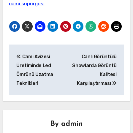
cami süpürgesi
Yazı
Cami Avizesi
Canlı Görüntülü
gezinmesi
Üretiminde Led
Showlarda Görüntü
Ömrünü Uzatma
Kalitesi
Teknikleri
Karşılaştırması
By
admin