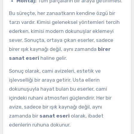
Montaj:
Tüm parçaların bir araya getirilmesi.
Bu süreçte, her zanaatkarın kendine özgü bir
tarzı vardır. Kimisi geleneksel yöntemleri tercih
ederken, kimisi modern dokunuşlar eklemeyi
sever. Sonuçta, ortaya çıkan eserler, sadece
birer ışık kaynağı değil, aynı zamanda
birer
sanat eseri
haline gelir.
Sonuç olarak, cami avizeleri, estetik ve
işlevselliği bir araya getirir. Usta ellerin
dokunuşuyla hayat bulan bu eserler, cami
içindeki ruhani atmosferi güçlendirir. Her bir
avize, sadece bir ışık kaynağı değil, aynı
zamanda bir
sanat eseri
olarak, ibadet
edenlerin ruhuna dokunur.