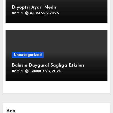
Diyoptri Ayari Nedir
admin
Ağustos 5, 2026
Uncategorized
Bahisin Duygusal Sagliga Etkileri
admin
Temmuz 28, 2026
Ara