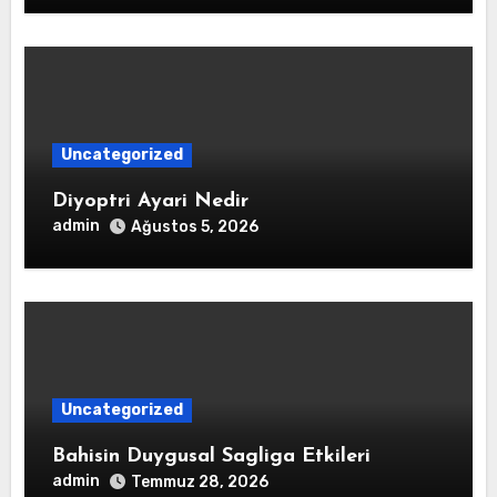
Uncategorized
Diyoptri Ayari Nedir
admin
Ağustos 5, 2026
Uncategorized
Bahisin Duygusal Sagliga Etkileri
admin
Temmuz 28, 2026