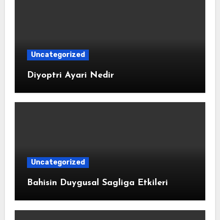
Uncategorized
Diyoptri Ayari Nedir
Uncategorized
Bahisin Duygusal Sagliga Etkileri