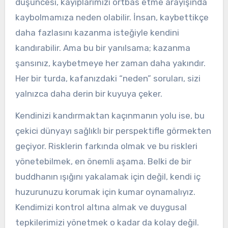
düşüncesi, kayıplarımızı örtbas etme arayışında
kaybolmamıza neden olabilir. İnsan, kaybettikçe
daha fazlasını kazanma isteğiyle kendini
kandırabilir. Ama bu bir yanılsama; kazanma
şansınız, kaybetmeye her zaman daha yakındır.
Her bir turda, kafanızdaki “neden” soruları, sizi
yalnızca daha derin bir kuyuya çeker.
Kendinizi kandırmaktan kaçınmanın yolu ise, bu
çekici dünyayı sağlıklı bir perspektifle görmekten
geçiyor. Risklerin farkında olmak ve bu riskleri
yönetebilmek, en önemli aşama. Belki de bir
buddhanın ışığını yakalamak için değil, kendi iç
huzurunuzu korumak için kumar oynamalıyız.
Kendimizi kontrol altına almak ve duygusal
tepkilerimizi yönetmek o kadar da kolay değil.