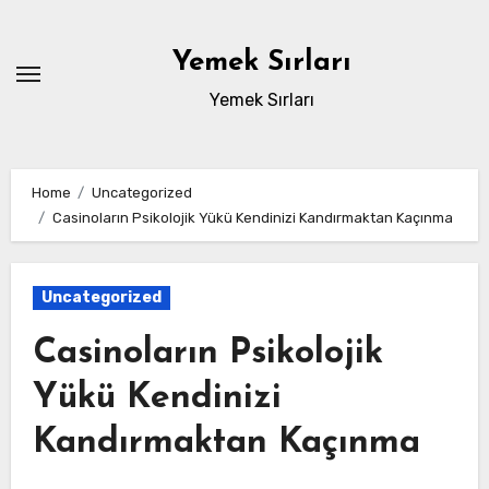
Skip
to
Yemek Sırları
content
Yemek Sırları
Home
Uncategorized
Casinoların Psikolojik Yükü Kendinizi Kandırmaktan Kaçınma
Uncategorized
Casinoların Psikolojik
Yükü Kendinizi
Kandırmaktan Kaçınma