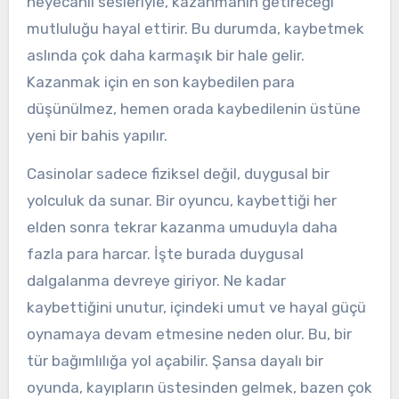
heyecanlı sesleriyle, kazanmanın getireceği
mutluluğu hayal ettirir. Bu durumda, kaybetmek
aslında çok daha karmaşık bir hale gelir.
Kazanmak için en son kaybedilen para
düşünülmez, hemen orada kaybedilenin üstüne
yeni bir bahis yapılır.
Casinolar sadece fiziksel değil, duygusal bir
yolculuk da sunar. Bir oyuncu, kaybettiği her
elden sonra tekrar kazanma umuduyla daha
fazla para harcar. İşte burada duygusal
dalgalanma devreye giriyor. Ne kadar
kaybettiğini unutur, içindeki umut ve hayal güçü
oynamaya devam etmesine neden olur. Bu, bir
tür bağımlılığa yol açabilir. Şansa dayalı bir
oyunda, kayıpların üstesinden gelmek, bazen çok