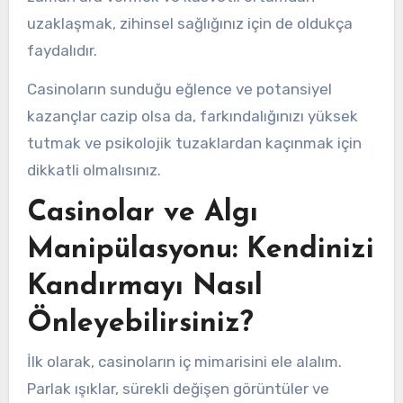
uzaklaşmak, zihinsel sağlığınız için de oldukça
faydalıdır.
Casinoların sunduğu eğlence ve potansiyel
kazançlar cazip olsa da, farkındalığınızı yüksek
tutmak ve psikolojik tuzaklardan kaçınmak için
dikkatli olmalısınız.
Casinolar ve Algı
Manipülasyonu: Kendinizi
Kandırmayı Nasıl
Önleyebilirsiniz?
İlk olarak, casinoların iç mimarisini ele alalım.
Parlak ışıklar, sürekli değişen görüntüler ve