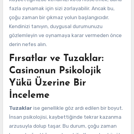
fazla oynamak için sizi zorlayabilir. Ancak bu,
çoğu zaman bir çıkmaz yolun başlangıcıdır.
Kendinizi tanıyın, duygusal durumunuzu
gözlemleyin ve oynamaya karar vermeden önce
derin nefes alın.
Fırsatlar ve Tuzaklar:
Casinonun Psikolojik
Yükü Üzerine Bir
İnceleme
Tuzaklar
ise genellikle göz ardı edilen bir boyut.
İnsan psikolojisi, kaybettiğinde tekrar kazanma
arzusuyla dolup taşar. Bu durum, çoğu zaman