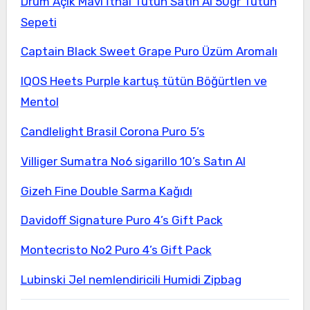
Drum Açık Mavi İthal Tütün Satın Al 50gr Tütün
Sepeti
Captain Black Sweet Grape Puro Üzüm Aromalı
IQOS Heets Purple kartuş tütün Böğürtlen ve
Mentol
Candlelight Brasil Corona Puro 5’s
Villiger Sumatra No6 sigarillo 10’s Satın Al
Gizeh Fine Double Sarma Kağıdı
Davidoff Signature Puro 4’s Gift Pack
Montecristo No2 Puro 4’s Gift Pack
Lubinski Jel nemlendiricili Humidi Zipbag