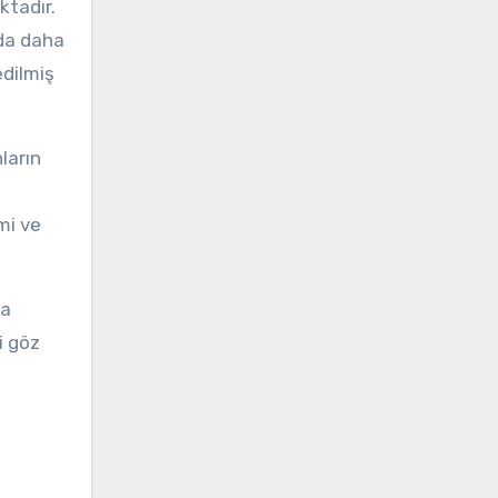
ktadır.
nda daha
edilmiş
ların
mi ve
ha
i göz
m