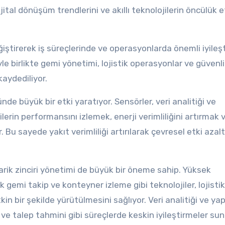
ital dönüşüm trendlerini ve akıllı teknolojilerin öncülük e
iştirerek iş süreçlerinde ve operasyonlarda önemli iyileş
yle birlikte gemi yönetimi, lojistik operasyonlar ve güvenl
kaydediliyor.
nde büyük bir etki yaratıyor. Sensörler, veri analitiği ve
lerin performansını izlemek, enerji verimliliğini artırmak 
 Bu sayede yakıt verimliliği artırılarak çevresel etki azaltı
edarik zinciri yönetimi de büyük bir öneme sahip. Yüksek
gemi takip ve konteyner izleme gibi teknolojiler, lojistik
kin bir şekilde yürütülmesini sağlıyor. Veri analitiği ve ya
ve talep tahmini gibi süreçlerde keskin iyileştirmeler sun