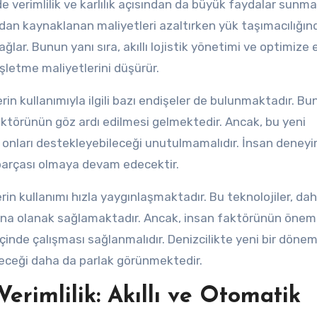
de verimlilik ve karlılık açısından da büyük faydalar sunma
dan kaynaklanan maliyetleri azaltırken yük taşımacılığı
ğlar. Bunun yanı sıra, akıllı lojistik yönetimi ve optimize 
işletme maliyetlerini düşürür.
in kullanımıyla ilgili bazı endişeler de bulunmaktadır. Bun
aktörünün göz ardı edilmesi gelmektedir. Ancak, bu yeni
 ve onları destekleyebileceği unutulmamalıdır. İnsan deneyi
r parçası olmaya devam edecektir.
rin kullanımı hızla yaygınlaşmaktadır. Bu teknolojiler, da
arına olanak sağlamaktadır. Ancak, insan faktörünün önem
içinde çalışması sağlanmalıdır. Denizcilikte yeni bir döne
eceği daha da parlak görünmektedir.
Verimlilik: Akıllı ve Otomatik