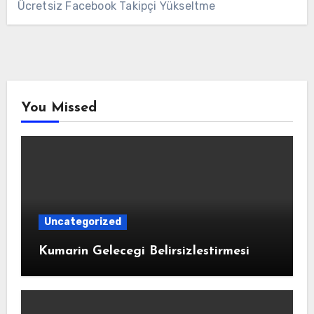
Ücretsiz Facebook Takipçi Yükseltme
You Missed
Uncategorized
Kumarin Gelecegi Belirsizlestirmesi