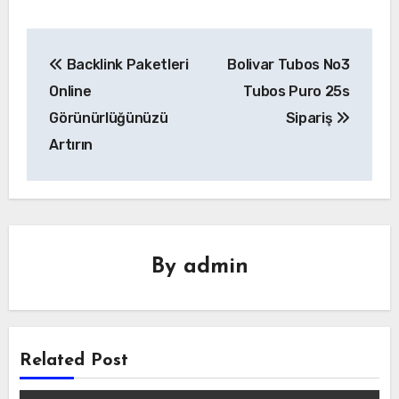
Yazı
Backlink Paketleri
Bolivar Tubos No3
gezinmesi
Online
Tubos Puro 25s
Görünürlüğünüzü
Sipariş
Artırın
By
admin
Related Post