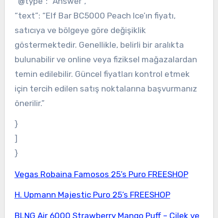
“@type”: “Answer”,
“text”: “Elf Bar BC5000 Peach Ice’ın fiyatı,
satıcıya ve bölgeye göre değişiklik
göstermektedir. Genellikle, belirli bir aralıkta
bulunabilir ve online veya fiziksel mağazalardan
temin edilebilir. Güncel fiyatları kontrol etmek
için tercih edilen satış noktalarına başvurmanız
önerilir.”
}
]
}
Vegas Robaina Famosos 25’s Puro FREESHOP
H. Upmann Majestic Puro 25’s FREESHOP
BLNG Air 6000 Strawberry Mango Puff – Çilek ve