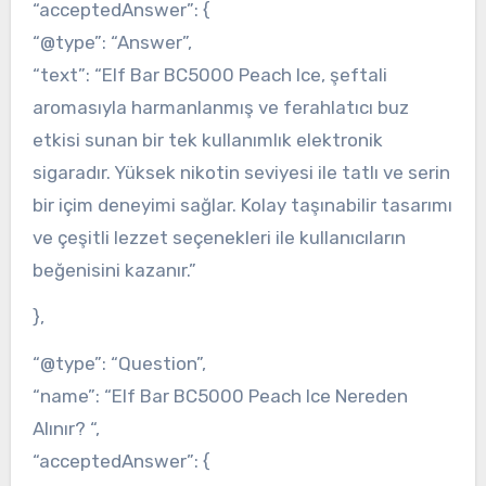
“acceptedAnswer”: {
“@type”: “Answer”,
“text”: “Elf Bar BC5000 Peach Ice, şeftali
aromasıyla harmanlanmış ve ferahlatıcı buz
etkisi sunan bir tek kullanımlık elektronik
sigaradır. Yüksek nikotin seviyesi ile tatlı ve serin
bir içim deneyimi sağlar. Kolay taşınabilir tasarımı
ve çeşitli lezzet seçenekleri ile kullanıcıların
beğenisini kazanır.”
},
“@type”: “Question”,
“name”: “Elf Bar BC5000 Peach Ice Nereden
Alınır? “,
“acceptedAnswer”: {