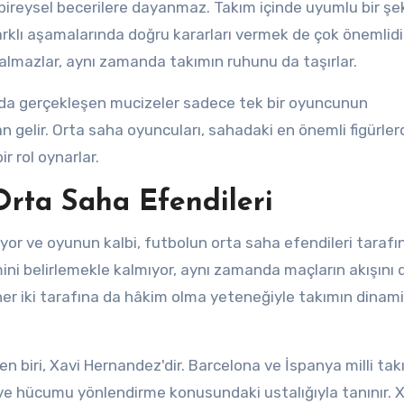
bireysel becerilere dayanmaz. Takım içinde uyumlu bir şe
arklı aşamalarında doğru kararları vermek de çok önemlidi
almazlar, aynı zamanda takımın ruhunu da taşırlar.
ada gerçekleşen mucizeler sadece tek bir oyuncunun
 gelir. Orta saha oyuncuları, sahadaki en önemli figürle
ir rol oynarlar.
Orta Saha Efendileri
yor ve oyunun kalbi, futbolun orta saha efendileri taraf
tmini belirlemekle kalmıyor, aynı zamanda maçların akışını 
her iki tarafına da hâkim olma yeteneğiyle takımın dinami
n biri, Xavi Hernandez'dir. Barcelona ve İspanya milli tak
 hücumu yönlendirme konusundaki ustalığıyla tanınır. X