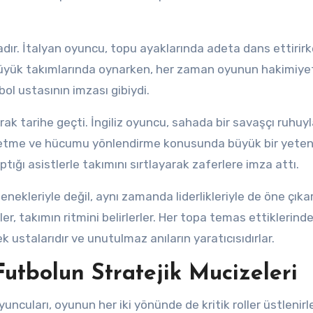
adır. İtalyan oyuncu, topu ayaklarında adeta dans ettirirk
 büyük takımlarında oynarken, her zaman oyunun hakimiyet
tbol ustasının imzası gibiydi.
ak tarihe geçti. İngiliz oyuncu, sahada bir savaşçı ruhuy
 etme ve hücumu yönlendirme konusunda büyük bir yete
aptığı asistlerle takımını sırtlayarak zaferlere imza attı.
nekleriyle değil, aynı zamanda liderlikleriyle de öne çıkar
r, takımın ritmini belirlerler. Her topa temas ettiklerinde,
 ustalarıdır ve unutulmaz anıların yaratıcısıdırlar.
Futbolun Stratejik Mucizeleri
uncuları, oyunun her iki yönünde de kritik roller üstlenirle