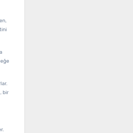
en,
ini
la
neğe
lar.
 bir
r.