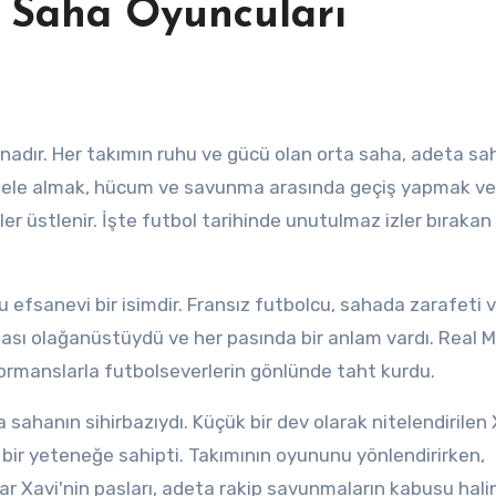
a Saha Oyuncuları
nü ele almak, hücum ve savunma arasında geçiş yapmak v
ler üstlenir. İşte futbol tarihinde unutulmaz izler bırakan 
u efsanevi bir isimdir. Fransız futbolcu, sahada zarafeti 
eması olağanüstüydü ve her pasında bir anlam vardı. Real 
formanslarla futbolseverlerin gönlünde taht kurdu.
sahanın sihirbazıydı. Küçük bir dev olarak nitelendirilen 
ir yeteneğe sahipti. Takımının oyununu yönlendirirken,
lar Xavi'nin pasları, adeta rakip savunmaların kabusu hali