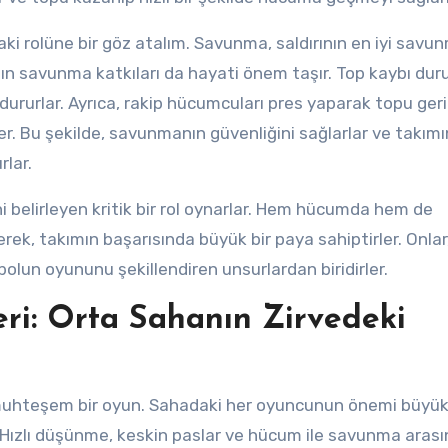
ki rolüne bir göz atalım. Savunma, saldırının en iyi savu
ının savunma katkıları da hayati önem taşır. Top kaybı d
dururlar. Ayrıca, rakip hücumcuları pres yaparak topu geri
r. Bu şekilde, savunmanın güvenliğini sağlarlar ve takımı
lar.
i belirleyen kritik bir rol oynarlar. Hem hücumda hem de
ek, takımın başarısında büyük bir paya sahiptirler. Onlar
bolun oyununu şekillendiren unsurlardan biridirler.
eri: Orta Sahanın Zirvedeki
 muhteşem bir oyun. Sahadaki her oyuncunun önemi büyük
. Hızlı düşünme, keskin paslar ve hücum ile savunma aras