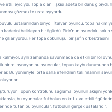
e etkileyiciydi. Topla olan ilişkisi adeta bir dans gibiydi, 
avunmayı çözmekte ustalaşıyordu.
 büyülü ustalarından biriydi. İtalyan oyuncu, topa hakimiy
kaderini belirleyen bir figürdü. Pirlo'nun oyundaki sakin 
ne çıkarıyordu. Her topa dokunuşu, bir şefin orkestrasını
 kalmıyor, aynı zamanda savunmada da etkili bir rol oynu
 bir rol oynayan bu oyuncular, topun kaybı durumunda hız
rlar. Bu yönleriyle, orta saha efendileri takımlarının sav
oluyorlar.
luşturuyor. Topun kontrolünü sağlama, oyunun akışını yön
arıyla, bu oyuncular futbolun en kritik ve etkili figürler
lerinde tutan bu oyuncular, futbolun gerçek ustalarıdır.