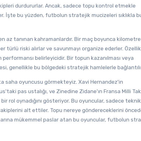
kipleri durdururlar. Ancak, sadece topu kontrol etmekle
r. İşte bu yüzden, futbolun stratejik mucizeleri sıklıkla b
 en az tanınan kahramanlardır. Bir maç boyunca kilometre
r türlü riski alırlar ve savunmayı organize ederler. Özellik
 performansı belirleyicidir. Bir topun kazanılması veya
i, genellikle bu bölgedeki stratejik hamlelerle bağlantılıd
orta saha oyuncusu görmekteyiz. Xavi Hernandez'in
s'taki pas ustalığı, ve Zinedine Zidane'ın Fransa Milli Tak
bir rol oynadığını gösteriyor. Bu oyuncular, sadece teknik
rakiplerini alt ettiler. Topu nereye göndereceklerini önce
larına mükemmel paslar atan bu oyuncular, futbolun stra