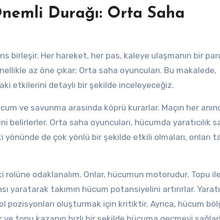
nemli Durağı: Orta Saha
 birleşir. Her hareket, her pas, kaleye ulaşmanın bir parç
enellikle az öne çıkar: Orta saha oyuncuları. Bu makalede,
i etkilerini detaylı bir şekilde inceleyeceğiz.
 hücum ve savunma arasında köprü kurarlar. Maçın her anın
i belirlerler. Orta saha oyuncuları, hücumda yaratıcılık s
 yönünde de çok yönlü bir şekilde etkili olmaları, onları t
ki rolüne odaklanalım. Onlar, hücumun motorudur. Topu ile
ı yaratarak takımın hücum potansiyelini artırırlar. Yaratıc
 pozisyonları oluşturmak için kritiktir. Ayrıca, hücum bö
 ve topu kazanıp hızlı bir şekilde hücuma geçmeyi sağlarl