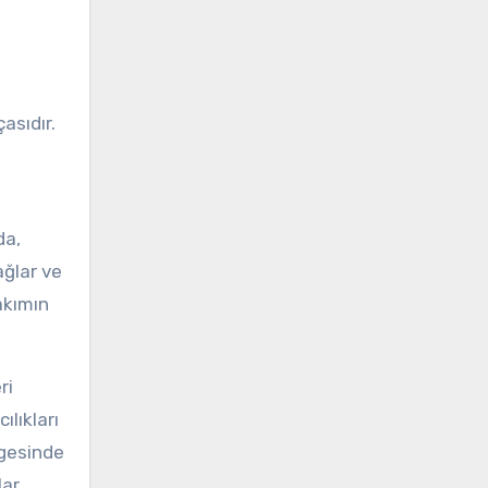
asıdır.
da,
ağlar ve
akımın
ri
ılıkları
lgesinde
ar.