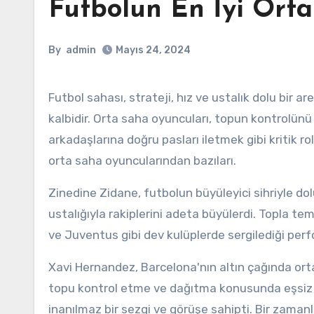
Futbolun En İyi Ort
By
admin
Mayıs 24, 2024
Futbol sahası, strateji, hız ve ustalık dolu bir arenadır. Her takımın ruhu ve gücü olan orta saha, adeta sahanın
kalbidir. Orta saha oyuncuları, topun kontrolü
arkadaşlarına doğru pasları iletmek gibi kritik rol
orta saha oyuncularından bazıları.
Zinedine Zidane, futbolun büyüleyici sihriyle dol
ustalığıyla rakiplerini adeta büyülerdi. Topla t
ve Juventus gibi dev kulüplerde sergilediği per
Xavi Hernandez, Barcelona'nın altın çağında orta 
topu kontrol etme ve dağıtma konusunda eşsiz b
inanılmaz bir sezgi ve görüşe sahipti. Bir zaman