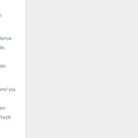
u
lerce
le,
ır.
ımı'yla
den
tejik