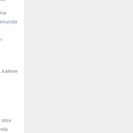
nma
urumunda
n
, kaleye
 olsa
ında