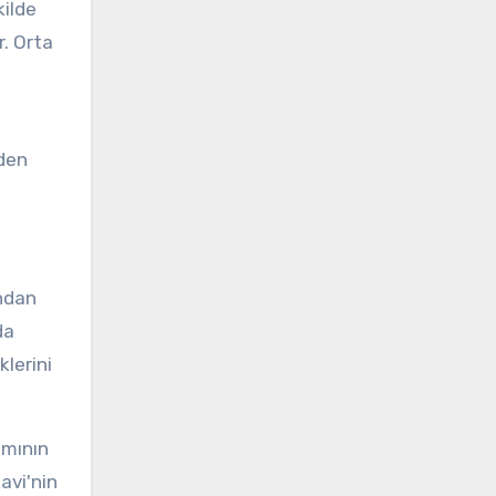
kilde
r. Orta
rden
ından
da
klerini
ımının
avi'nin