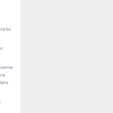
ıca bu
r,
üzerine
ına
 daha
k