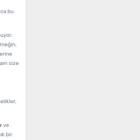
ıca bu
uyor.
rneğin,
lerine
tam size
likler,
e
ve
ık bir