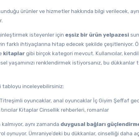
unduğu ürünler ve hizmetler hakkında bilgi verilecek, ayr
r.
inleştirmek isteyenler için
eşsiz bir ürün yelpazesi
sun
in farklı ihtiyaçlarına hitap edecek şekilde çeşitleniyor. Ö
e
kitaplar
gibi birçok kategori mevcut. Kullanıcılar, kendi
nsel yaşamınızı renklendirmek istiyorsanız, bu dükkanlar 
 tabloyu inceleyebilirsiniz:
itreşimli oyuncaklar, anal oyuncaklar İç Giyim Şeffaf gece
rıcılar Kitaplar Cinsellik rehberleri, romanlar
la kalmıyor, aynı zamanda
duygusal bağları güçlendirm
rol oynuyor. Ümraniye’deki bu dükkanlar, cinselliği daha aç