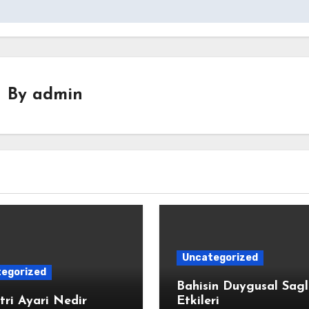
By
admin
Uncategorized
egorized
Bahisin Duygusal Sagl
tri Ayari Nedir
Etkileri