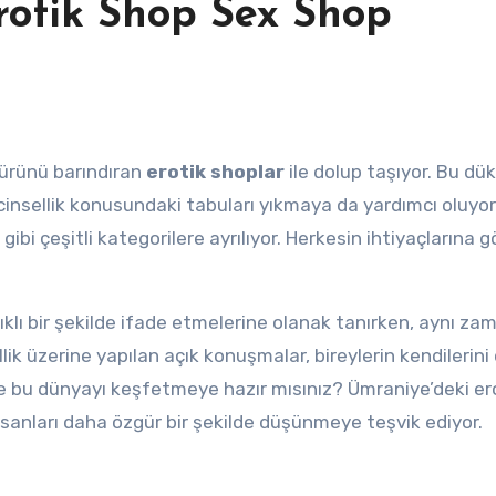
rotik Shop Sex Shop
 ürünü barındıran
erotik shoplar
ile dolup taşıyor. Bu dük
nsellik konusundaki tabuları yıkmaya da yardımcı oluyor
gibi çeşitli kategorilere ayrılıyor. Herkesin ihtiyaçlarına g
lıklı bir şekilde ifade etmelerine olanak tanırken, aynı z
llik üzerine yapılan açık konuşmalar, bireylerin kendilerin
 de bu dünyayı keşfetmeye hazır mısınız? Ümraniye’deki er
insanları daha özgür bir şekilde düşünmeye teşvik ediyor.