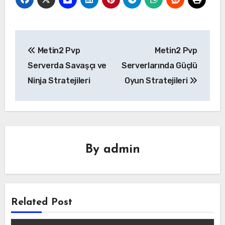
Yazı
Metin2 Pvp
Metin2 Pvp
gezinmesi
Serverda Savaşçı ve
Serverlarında Güçlü
Ninja Stratejileri
Oyun Stratejileri
By
admin
Related Post