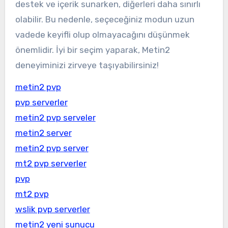
destek ve içerik sunarken, diğerleri daha sınırlı
olabilir. Bu nedenle, seçeceğiniz modun uzun
vadede keyifli olup olmayacağını düşünmek
önemlidir. İyi bir seçim yaparak, Metin2
deneyiminizi zirveye taşıyabilirsiniz!
metin2 pvp
pvp serverler
metin2 pvp serveler
metin2 server
metin2 pvp server
mt2 pvp serverler
pvp
mt2 pvp
wslik pvp serverler
metin2 yeni sunucu