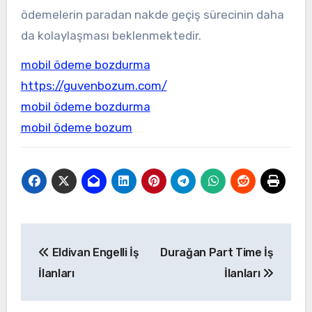
ödemelerin paradan nakde geçiş sürecinin daha
da kolaylaşması beklenmektedir.
mobil ödeme bozdurma
https://guvenbozum.com/
mobil ödeme bozdurma
mobil ödeme bozum
Yazı
Eldivan Engelli İş
Durağan Part Time İş
gezinmesi
İlanları
İlanları