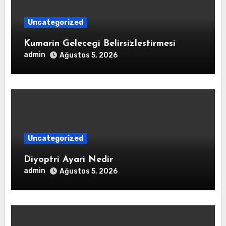
Uncategorized
Kumarin Gelecegi Belirsizlestirmesi
admin
Ağustos 5, 2026
Uncategorized
Diyoptri Ayari Nedir
admin
Ağustos 5, 2026