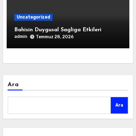
Uncategorized
Bahisin Duygusal Sagliga Etkileri
admin
Temmuz 28, 2026
Ara
Ara