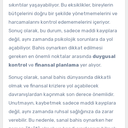
sıkıntılar yaşayabiliyor. Bu eksiklikler, bireylerin
bütçelerini doğru bir şekilde yönetmemelerini ve
harcamalarını kontrol edememelerini içeriyor.
Sonuç olarak, bu durum, sadece maddi kayıplara
değil, aynı zamanda psikolojik sorunlara da yol
açabiliyor. Bahis oynarken dikkat edilmesi
gereken en önemli noktalar arasında
duygusal
kontrol
ve
finansal planlama
yer alıyor.
Sonuç olarak, sanal bahis dünyasında dikkatli
olmak ve finansal krizlere yol açabilecek
davranışlardan kaçınmak son derece önemlidir.
Unutmayın, kaybetmek sadece maddi kayıplara
değil, aynı zamanda ruhsal sağlığınıza da zarar
verebilir. Bu nedenle, sanal bahis oynarken her