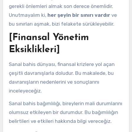
gerekli önlemleri almak son derece önemlidir.
Unutmayalım ki,
her şeyin bir sınırı vardır
ve
bu sınırları aşmak, bizi felakete sürükleyebilir.
[Finansal Yönetim
Eksiklikleri]
Sanal bahis dünyası, finansal krizlere yol açan
çeşitli davranışlarla doludur. Bu makalede, bu
davranışların nedenlerini ve sonuçlarını
inceleyeceğiz.
Sanal bahis bağımlılığı, bireylerin mali durumlarını
olumsuz etkileyen bir durumdur. Bu bağımlılığın
belirtileri ve etkileri hakkında bilgi vereceğiz.