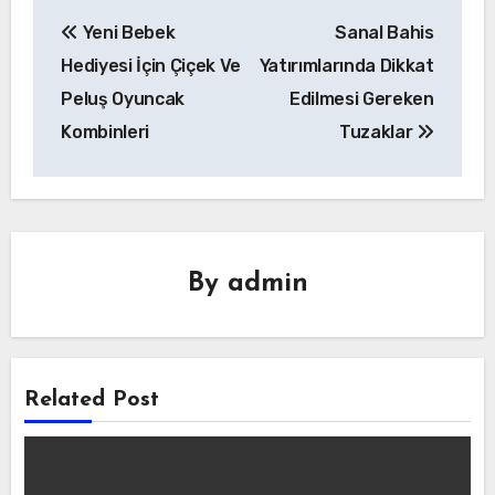
Yazı
Yeni Bebek
Sanal Bahis
gezinmesi
Hediyesi İçin Çiçek Ve
Yatırımlarında Dikkat
Peluş Oyuncak
Edilmesi Gereken
Kombinleri
Tuzaklar
By
admin
Related Post