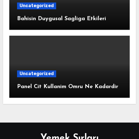
Uncategorized
Bahisin Duygusal Sagliga Etkileri
Uncategorized
Panel Cit Kullanim Omru Ne Kadardir
Yemek Sırları