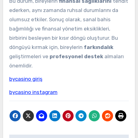
Bu durum, bireylerin
finansal sağlıklarını
tehdit
ederken, aynı zamanda ruhsal durumlarını da
olumsuz etkiler. Sonuç olarak, sanal bahis
bağımlılığı ve finansal yönetim eksiklikleri,
birbirini besleyen bir kısır döngü oluşturur. Bu
döngüyü kırmak için, bireylerin
farkındalık
geliştirmeleri ve
profesyonel destek
almaları
önemlidir.
bycasino giriş
bycasino instagram