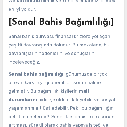
zaman
ölçülü
olmak ve kendi sınırlarınızı bilmek
en iyi yoldur.
[Sanal Bahis Bağımlılığı]
Sanal bahis dünyası, finansal krizlere yol açan
çeşitli davranışlarla doludur. Bu makalede, bu
davranışların nedenlerini ve sonuçlarını
inceleyeceğiz.
Sanal bahis bağımlılığı
, günümüzde birçok
bireyin karşılaştığı önemli bir sorun haline
gelmiştir. Bu bağımlılık, kişilerin
mali
durumlarını
ciddi şekilde etkileyebilir ve sosyal
yaşamlarını alt üst edebilir. Peki, bu bağımlılığın
belirtileri nelerdir? Genellikle, bahis tutkusunun
artması, sürekli olarak bahis yapma isteği ve