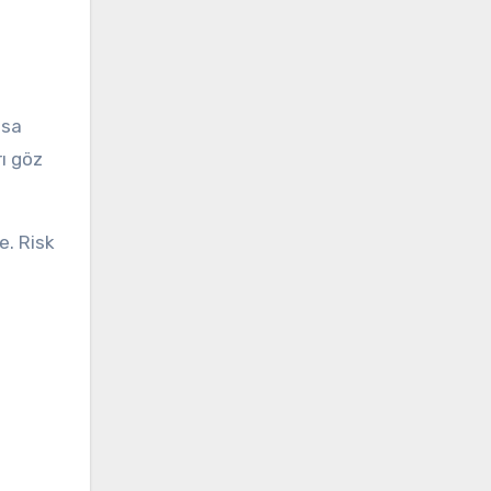
asa
rı göz
e. Risk