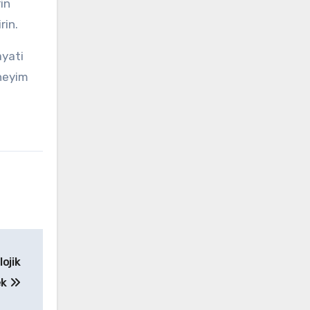
rin
rin.
ayati
eneyim
ojik
ek