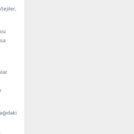
ejiler,
ncu
asa
mlar
ı
şağıdaki