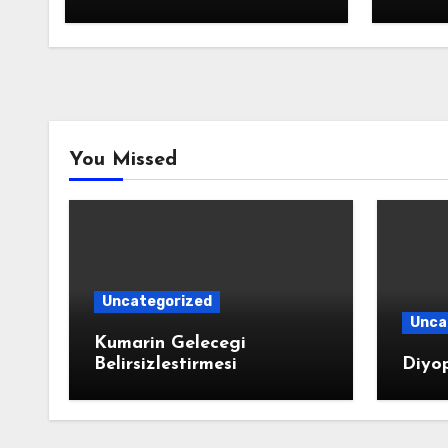
You Missed
Uncategorized
Unca
Kumarin Gelecegi
Belirsizlestirmesi
Diyop