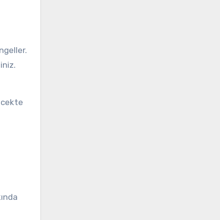
geller.
iniz.
lecekte
kında