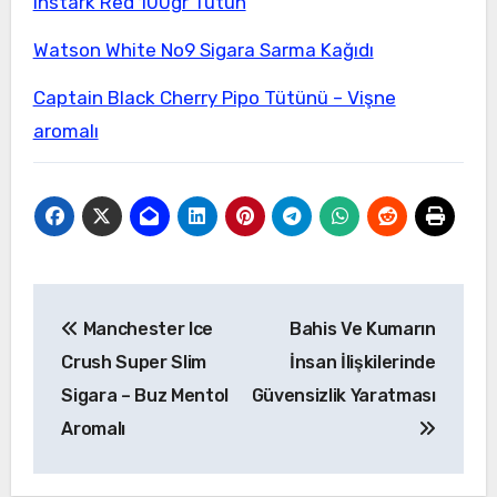
Instark Red 100gr Tütün
Watson White No9 Sigara Sarma Kağıdı
Captain Black Cherry Pipo Tütünü – Vişne
aromalı
Yazı
Manchester Ice
Bahis Ve Kumarın
gezinmesi
Crush Super Slim
İnsan İlişkilerinde
Sigara – Buz Mentol
Güvensizlik Yaratması
Aromalı