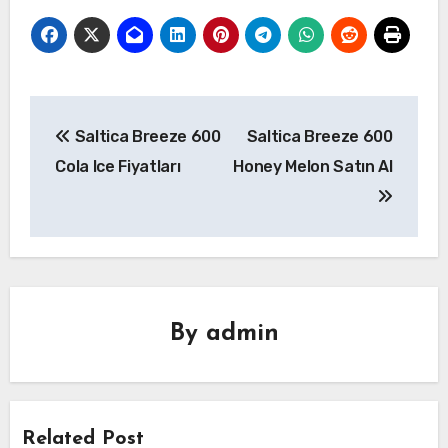
Yazı
Saltica Breeze 600
Saltica Breeze 600
gezinmesi
Cola Ice Fiyatları
Honey Melon Satın Al
By
admin
Related Post