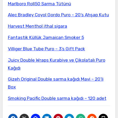
Marlboro Roll50 Sarma Tütünü
Alec Bradley Coyol Gordo Puro – 20’s Ahşap Kutu
Harvest Menthol ithal sigara
Fantastik Küllük Jamaican Smoker 5
Villiger Blue Tube Puro – 3’s Gift Pack
Juicy Double Wraps Kurabiye ve Çikolatalı Puro
Kağıdı
Gizeh Original Double sarma kağıdı Mavi – 20’li
Box
Smoking Pacific Double sarma kağıdı – 120 adet