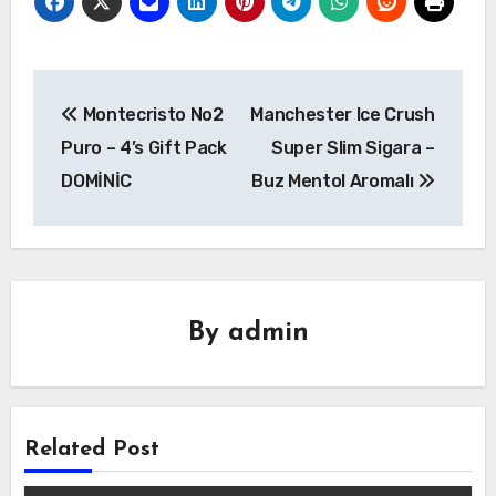
Yazı
Montecristo No2
Manchester Ice Crush
gezinmesi
Puro – 4’s Gift Pack
Super Slim Sigara –
DOMİNİC
Buz Mentol Aromalı
By
admin
Related Post